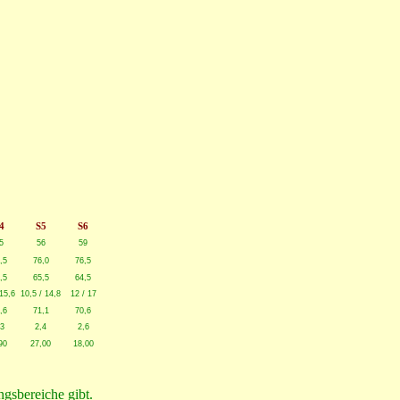
4
S5
S6
5
56
59
,5
76,0
76,5
,5
65,5
64,5
 15,6
10,5 / 14,8
12 / 17
,6
71,1
70,6
,3
2,4
2,6
90
27,00
18,00
ngsbereiche gibt.