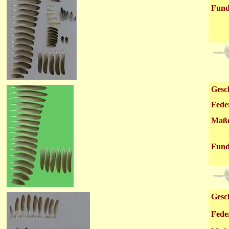
Fund
Gesch
Fede
Maß
Fund
Gesch
Fede