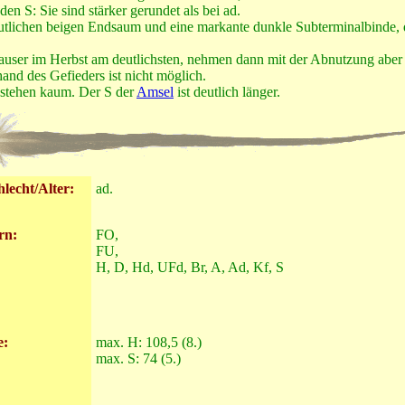
 den S: Sie sind stärker gerundet als bei ad.
utlichen beigen Endsaum und eine markante dunkle Subterminalbinde, die
Mauser im Herbst am deutlichsten, nehmen dann mit der Abnutzung aber
nd des Gefieders ist nicht möglich.
stehen kaum. Der S der
Amsel
ist deutlich länger.
lecht/Alter:
ad.
rn:
FO,
FU,
H, D, Hd, UFd, Br, A, Ad, Kf, S
e:
max. H: 108,5 (8.)
max. S: 74 (5.)