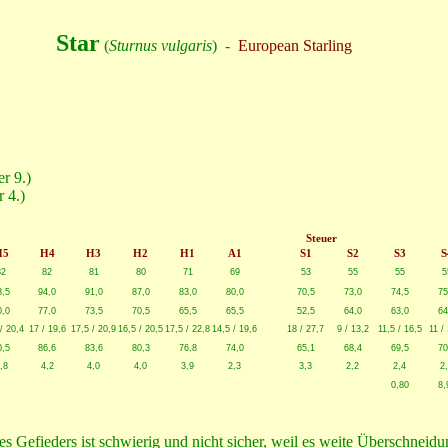
Star
(
Sturnus vulgaris
) -
European Starling
r 9.)
r 4.)
Steuer
H5
H4
H3
H2
H1
A1
S1
S2
S3
S
82
82
81
80
71
69
53
55
55
5
8,5
94,0
91,0
87,0
83,0
80,0
70,5
73,0
74,5
75
0,0
77,0
73,5
70,5
65,5
65,5
52,5
64,0
63,0
64
/ 20,4
17 / 19,6
17,5 / 20,9
16,5 / 20,5
17,5 / 22,8
14,5 / 19,6
18 / 27,7
9 / 13,2
11,5 / 16,5
11 /
0,5
86,6
83,6
80,3
76,8
74,0
65,1
68,4
69,5
70
,8
4,2
4,0
4,0
3,9
2,3
3,3
2,2
2,4
2
0,80
8,
 Gefieders ist schwierig und nicht sicher, weil es weite Überschneidu