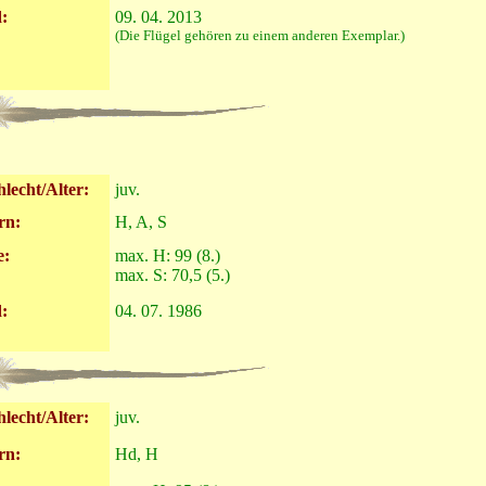
:
09. 04. 2013
(Die Flügel gehören zu einem anderen Exemplar.)
lecht/Alter:
juv.
rn:
H, A, S
e:
max. H: 99 (8.)
max. S: 70,5 (5.)
:
04. 07. 1986
lecht/Alter:
juv.
rn:
Hd, H