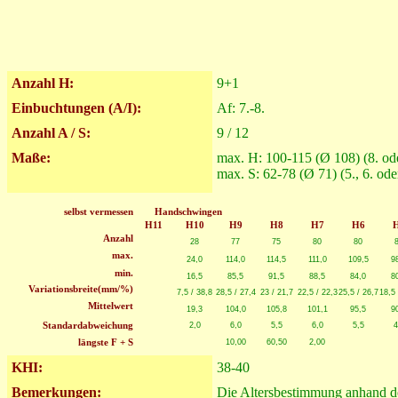
Anzahl H:
9+1
Einbuchtungen (A/I):
Af: 7.-8.
Anzahl A / S:
9 / 12
Maße:
max. H: 100-115 (Ø 108) (8. ode
max. S: 62-78 (Ø 71) (5., 6. ode
selbst vermessen
Handschwingen
H11
H10
H9
H8
H7
H6
Anzahl
28
77
75
80
80
max.
24,0
114,0
114,5
111,0
109,5
9
min.
16,5
85,5
91,5
88,5
84,0
8
Variationsbreite(mm/%)
7,5 / 38,8
28,5 / 27,4
23 / 21,7
22,5 / 22,3
25,5 / 26,7
18,5 
Mittelwert
19,3
104,0
105,8
101,1
95,5
9
Standardabweichung
2,0
6,0
5,5
6,0
5,5
4
längste F + S
10,00
60,50
2,00
KHI:
38-40
Bemerkungen:
Die Altersbestimmung anhand des