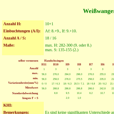
Weißwange
Anzahl H:
10+1
Einbuchtungen (A/I):
Af: 8.+9., If: 9.+10.
Anzahl A / S:
18 / 16
Maße:
max. H: 282-300 (9. oder 8.)
max. S: 135-155 (2.)
selbst vermessen
Handschwingen
H11
H10
H9
H8
H7
H6
Anzahl
1
3
3
3
3
3
max.
56,0
276,0
294,0
296,0
276,0
255,0
23
min.
56,0
259,0
276,0
275,5
258,0
235,0
21
Variationsbreite(mm/%)
0 / 0
17 / 6,3
18 / 6,3
20,5 / 7,1
18 / 6,8
20 / 8,2
21 
Mittelwert
56,0
268,8
286,8
286,8
266,0
242,8
22
Standardabweichung
8,8
9,5
10,4
9,2
10,7
1
längste F + S
2,0
1,0
KHI:
Bemerkungen:
Es sind keine signifikanten Unterschiede 