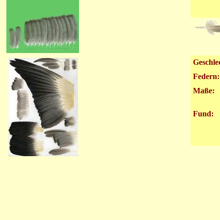
Geschle
Federn:
Maße:
Fund: