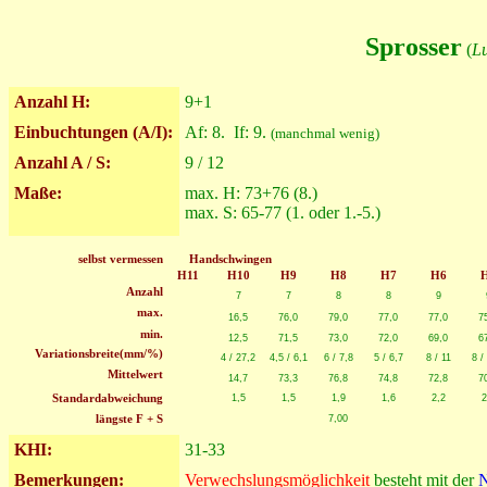
Sprosser
(
Lu
Anzahl H:
9+1
Einbuchtungen (A/I):
Af: 8. If: 9.
(manchmal wenig)
Anzahl A / S:
9 / 12
Maße:
max. H: 73+76 (8.)
max. S: 65-77 (1. oder 1.-5.)
selbst vermessen
Handschwingen
H11
H10
H9
H8
H7
H6
Anzahl
7
7
8
8
9
max.
16,5
76,0
79,0
77,0
77,0
7
min.
12,5
71,5
73,0
72,0
69,0
6
Variationsbreite(mm/%)
4 / 27,2
4,5 / 6,1
6 / 7,8
5 / 6,7
8 / 11
8 /
Mittelwert
14,7
73,3
76,8
74,8
72,8
7
Standardabweichung
1,5
1,5
1,9
1,6
2,2
2
längste F + S
7,00
KHI:
31-33
Bemerkungen:
Verwechslungsmöglichkeit
besteht mit der
N